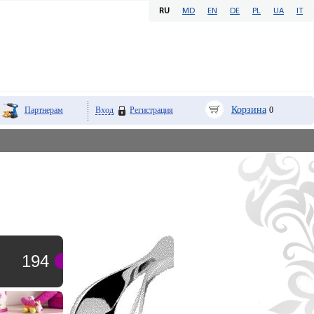
RU
MD
EN
DE
PL
UA
IT
Корзина
Партнерам
Вход
Регистрация
0
194