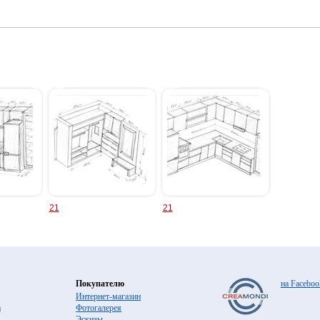
21
21
Покупателю
на Faceboo
Интернет-магазин
а
Фотогалерея
Эскизы