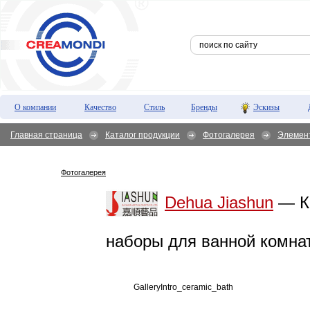
О компании
Качество
Стиль
Бренды
Эскизы
Главная страница
Каталог продукции
Фотогалерея
Элемен
Фотогалерея
Dehua Jiashun
— К
наборы для ванной комна
GalleryIntro_ceramic_bath