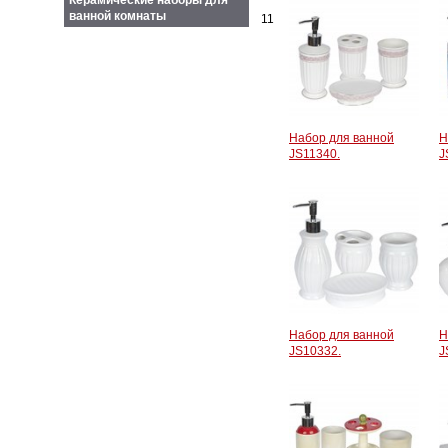
Керамические наборы для
ванной комнаты
11
Набор для ванной
Н
JS11340.
J
Набор для ванной
Н
JS10332.
J