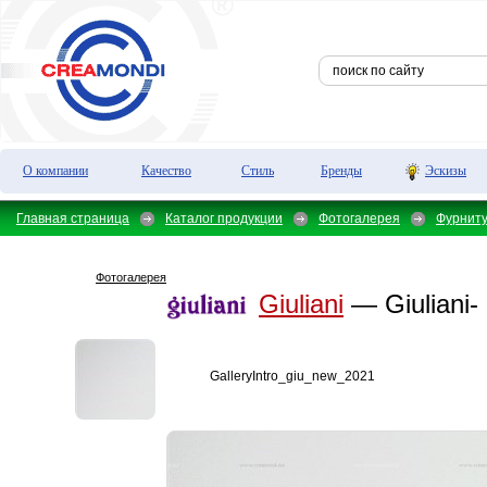
О компании
Качество
Стиль
Бренды
Эскизы
Главная страница
Каталог продукции
Фотогалерея
Фурнит
Фотогалерея
Giuliani
— Giuliani-
GalleryIntro_giu_new_2021