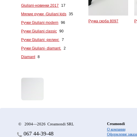
Giuliani-новинки 2017
17
Мягкие ручки -Giuliani kids
35
Ручка скоба 8097
Р
Ручки Giuliani modern
96
Ручки Giuliani classic
90
Ручки Giuliani -релинг.
7
Ручки Giuliani- diamant.
2
Diamant
8
©
2004—2026 Creamondi SRL
Creamondi
О компании
067
44-39-48
Оформление заказ