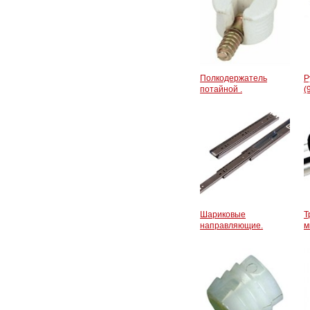
Полкодержатель
Р
потайной .
(
Шариковые
Т
направляющие.
м