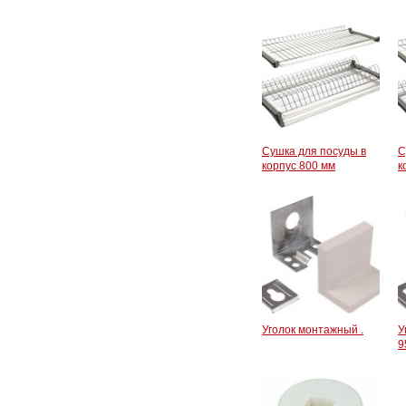
Сушка для посуды в
С
корпус 800 мм
к
Уголок монтажный .
У
9