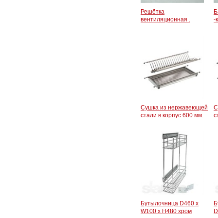
Решётка
Б
вентиляционная .
-
Сушка из нержавеющей
С
стали в корпус 600 мм.
с
Бутылочница D460 x
Б
W100 x H480 хром
D