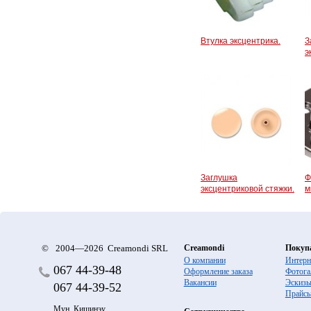
Втулка эксцентрика.
З
э
Заглушка
Ф
эксцентриковой стяжки.
м
©
2004—2026 Creamondi SRL
Creamondi
Покуп
О компании
Интерн
067
44-39-48
Оформление заказа
Фотога
Вакансии
Эскиз
067
44-39-52
Прайс
Мун. Кишинэу,