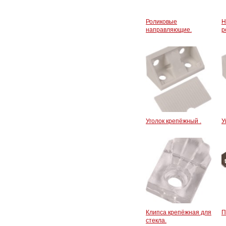
Роликовые
Н
направляющие.
р
Уголок крепёжный .
У
Клипса крепёжная для
П
стекла.