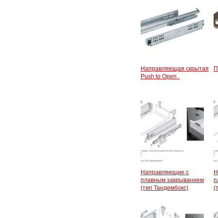
Направляющая скрытая
П
Push to Open .
Направляющие с
Н
плавным закрыванием
п
(тип Тандембокс)
(