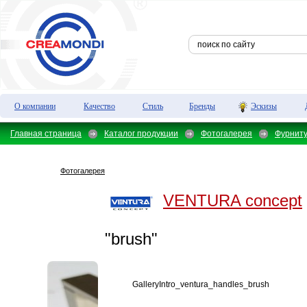
О компании
Качество
Стиль
Бренды
Эскизы
Главная страница
Каталог продукции
Фотогалерея
Фурнит
Фотогалерея
VENTURA concept
"brush"
GalleryIntro_ventura_handles_brush