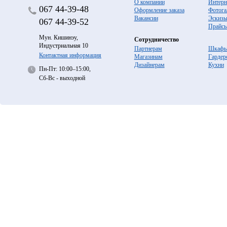
О компании
Интерн
067
44-39-48
Оформление заказа
Фотога
Вакансии
Эскиз
067
44-39-52
Прайс
Мун. Кишинэу,
Сотрудничество
Индустриальная 10
Партнерам
Шкафы
Контактная информация
Магазинам
Гардер
Дизайнерам
Кухни
Пн-Пт: 10:00–15:00,
Сб-Вс - выходной