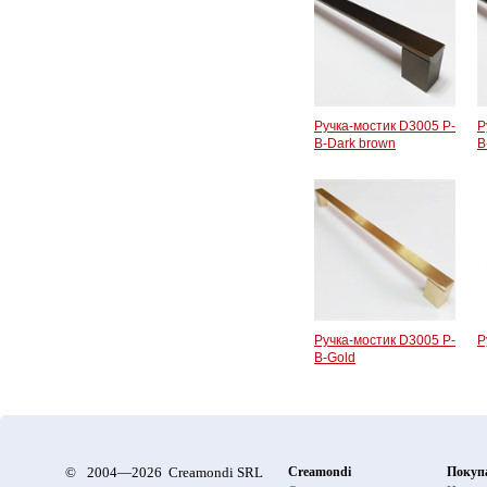
Ручка-мостик D3005 P-
Р
B-Dark brown
B
Ручка-мостик D3005 P-
Р
B-Gold
©
2004—2026 Creamondi SRL
Creamondi
Покуп