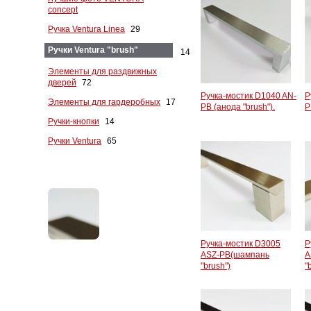
concept
Ручка Ventura Linea
29
Ручки Ventura "brush"
14
Элементы для раздвижных
дверей
72
Ручка-мостик D1040 AN-
Р
Элементы для гардеробных
17
PB (анода "brush").
P
Ручки-кнопки
14
Ручки Ventura
65
Ручка-мостик D3005
Р
ASZ-PB(шампань
A
"brush")
"