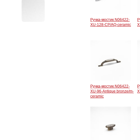
Ручка-мостик N06422-
Р
XU-128-CP/AQ-ceramic
X
Ручка-мостик N06422-
Р
XU-96-Antique bronze/m-
X
ceramic