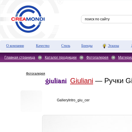
О компании
Качество
Стиль
Бренды
Эскизы
Главная страница
Каталог продукции
Фотогалерея
Матери
Фотогалерея
Giuliani
— Ручки Giu
GalleryIntro_giu_cer