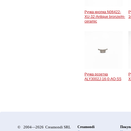
Ручка-кнопка N06422-
Р
XU-32-Antique bronze/m-
1
ceramic
Ручка розетка
Р
ALY3002J-16-0-AO-SS
X
©
2004—2026 Creamondi SRL
Creamondi
Покуп