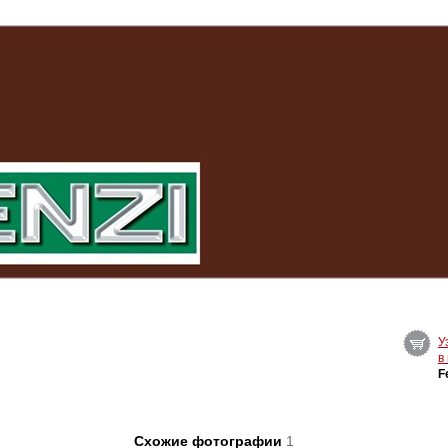
У
в
F
Схожие фотографии
1