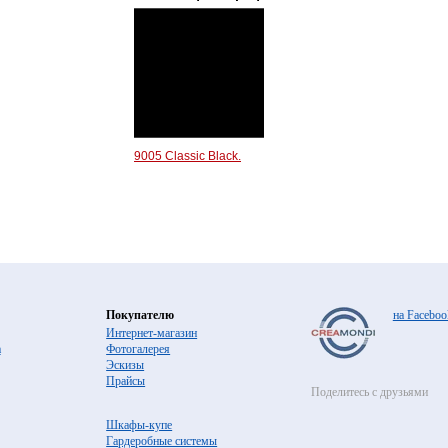
9005 Classic Black.
Покупателю
на Faceboo
Интернет-магазин
а
Фотогалерея
Эскизы
Прайсы
Поделитесь с друзьями
Шкафы-купе
Гардеробные системы