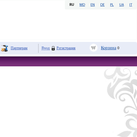
RU
MD
EN
DE
PL
UA
IT
Корзина
Партнерам
Вход
Регистрация
0