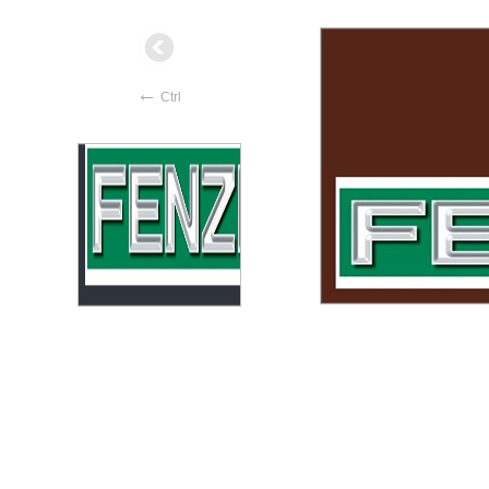
←
Ctrl