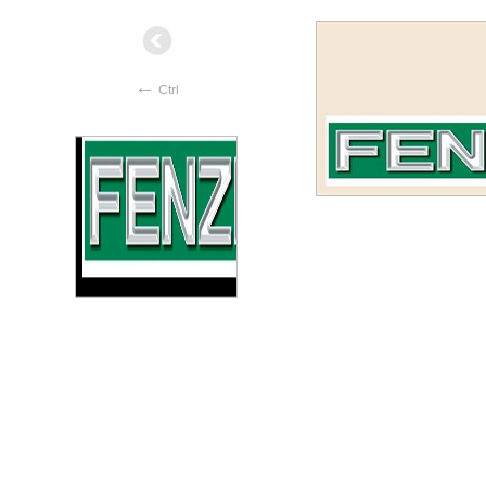
←
Ctrl