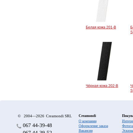
Белая кожа 201-B
Б
S
Чёрная кожа 202-B
Ч
S
©
2004—2026 Creamondi SRL
Creamondi
Покуп
О компании
Интерн
067
44-39-48
Оформление заказа
Фотога
Вакансии
Эскиз
067
44-39-52