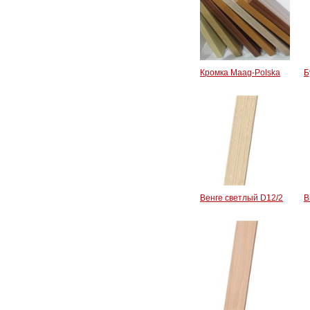
Кромка Maag-Polska
Б
Венге светлый D12/2
В