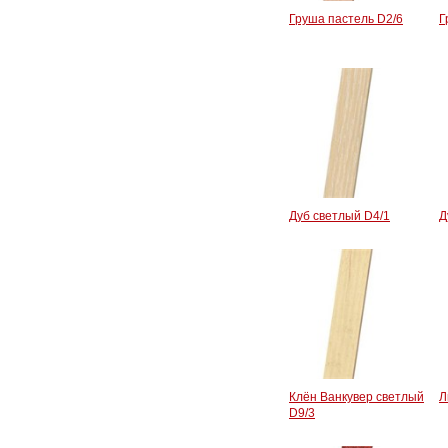
Груша пастель D2/6
Г
Дуб светлый D4/1
Д
Клён Ванкувер светлый
Л
D9/3