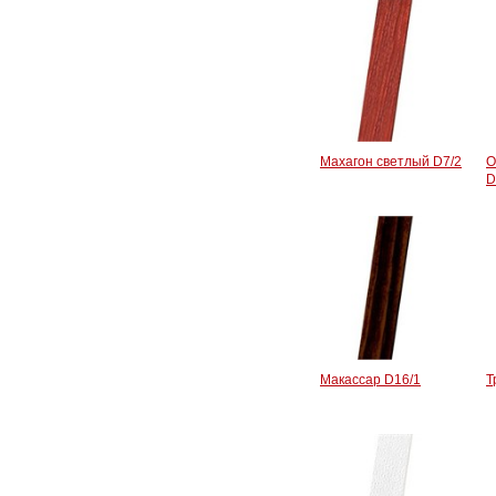
Махагон светлый D7/2
О
D
Макассар D16/1
Т