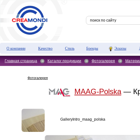
О компании
Качество
Стиль
Бренды
Эскизы
Главная страница
Каталог продукции
Фотогалерея
Матери
Фотогалерея
MAAG-Polska
— Кр
GalleryIntro_maag_polska