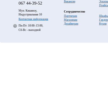
Вакансии
Эскиз
067
44-39-52
Прайс
Мун. Кишинэу,
Сотрудничество
Индустриальная 10
Партнерам
Шкафы
Контактная информация
Магазинам
Гардер
Дизайнерам
Кухни
Пн-Пт: 10:00–15:00,
Сб-Вс - выходной