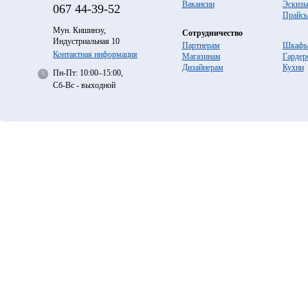
Вакансии
Эскиз
067
44-39-52
Прайс
Мун. Кишинэу,
Сотрудничество
Индустриальная 10
Партнерам
Шкафы
Контактная информация
Магазинам
Гардер
Дизайнерам
Кухни
Пн-Пт: 10:00–15:00,
Сб-Вс - выходной