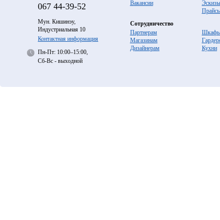
Вакансии
Эскиз
067
44-39-52
Прайс
Мун. Кишинэу,
Сотрудничество
Индустриальная 10
Партнерам
Шкафы
Контактная информация
Магазинам
Гардер
Дизайнерам
Кухни
Пн-Пт: 10:00–15:00,
Сб-Вс - выходной