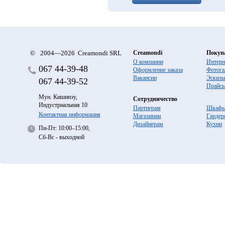
©
2004—2026 Creamondi SRL
Creamondi
Покуп
О компании
Интерн
067
44-39-48
Оформление заказа
Фотога
Вакансии
Эскиз
067
44-39-52
Прайс
Мун. Кишинэу,
Сотрудничество
Индустриальная 10
Партнерам
Шкафы
Контактная информация
Магазинам
Гардер
Дизайнерам
Кухни
Пн-Пт: 10:00–15:00,
Сб-Вс - выходной