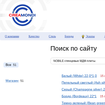
О компании
Качество
Стиль
Бренды
Эскизы
Поиск по сайту
Все
51
Белый (White) 22,0*1,0
15 
Магазин
51
Пепельный светлый (Ash sil
Серый (Champagne silver) 2
Бордо (Bordeaux) 22*1
15 
Темно-зеленый (Bean green