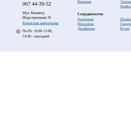
Вакансии
Эскиз
067
44-39-52
Прайс
Мун. Кишинэу,
Сотрудничество
Индустриальная 10
Партнерам
Шкафы
Контактная информация
Магазинам
Гардер
Дизайнерам
Кухни
Пн-Пт: 10:00–15:00,
Сб-Вс - выходной