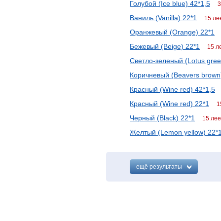
Голубой (Ice blue) 42*1,5
3
Ваниль (Vanilla) 22*1
15 ле
Оранжевый (Orange) 22*1
Бежевый (Beige) 22*1
15 л
Светло-зеленый (Lotus gree
Коричневый (Beavers brown
Красный (Wine red) 42*1,5
Красный (Wine red) 22*1
1
Черный (Black) 22*1
15 лее
Желтый (Lemon yellow) 22*
ещё результаты