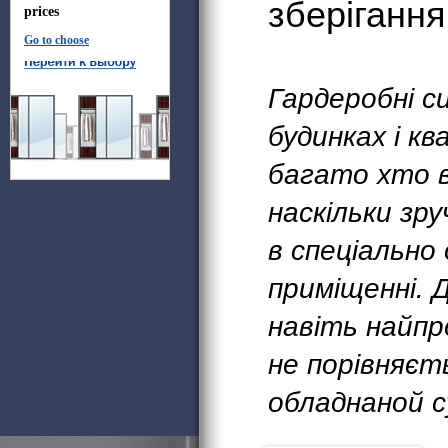
зберігання
prices
Go to choose
Гардеробні с
будинках і к
багато хто в
наскільки зру
в спеціально
приміщенні. Д
навіть найпр
не порівняєт
обладнаной с