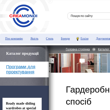
Про компанію
Якість
Стиль
Бренди
Ескізи
Документа
Головна сторінка
Каталог 
Каталог продукції
Програми для
проектування
Гардеробн
спосіб
Ready made sliding
wardrobes at special