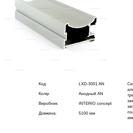
Код:
LXD-3001 AN
Си
ал
Колір:
Анодный AN
тр
за
Виробник:
INTERIO concept
за
по
Довжина:
5100 мм
ак