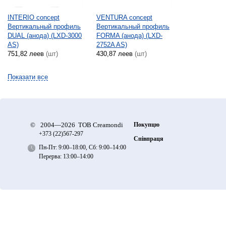
INTERIO concept
VENTURA concept
Вертикальный профиль
Вертикальный профиль
DUAL (анода) (LXD-3000
FORMA (анода) (LXD-
AS)
2752A AS)
751,82 леев
(шт)
430,87 леев
(шт)
Показати все
©
2004—2026 ТОВ Creamondi
Покупцю
+373 (22)
567-297
Співпраця
Пн-Пт: 9:00–18:00, Сб: 9:00–14:00
Перерва: 13:00–14:00