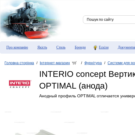
Про компанію
Якість
Стиль
Бренди
Ескізи
Документа
Головна сторінка
Інтернет-магазин
Фурнітура
Системи для ро
/
/
/
INTERIO concept Верти
OPTIMAL (анода)
Анодный профиль OPTIMAL отличается универ