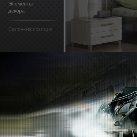
Элементы
декора
Салон-экспозиция
Фотогалерея
Раздвижные двери
Ventura concept.
Бренды