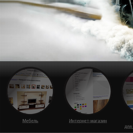
©
2004—2026 Creamondi SRL
Creamondi
Покупа
О компании
Интерне
067
44-39-48
Оформление заказа
Фотогал
Вакансии
Эскизы
067
44-39-52
Прайсы
Мун. Кишинэу,
Сотрудничество
Индустриальная 10
Партнерам
Шкафы-
Контактная информация
Магазинам
Гардеро
Дизайнерам
Кухни
Пн-Пт: 10:00–15:00,
Сб-Вс - выходной
Мебель
Интернет-магазин
для