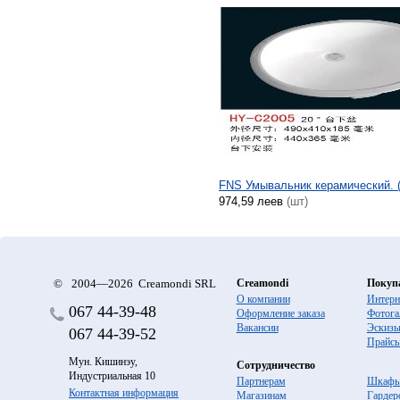
FNS Умывальник керамический. 
974,59 леев
(шт)
©
2004—2026 Creamondi SRL
Creamondi
Покуп
О компании
Интерн
067
44-39-48
Оформление заказа
Фотога
Вакансии
Эскиз
067
44-39-52
Прайс
Мун. Кишинэу,
Сотрудничество
Индустриальная 10
Партнерам
Шкафы
Контактная информация
Магазинам
Гардер