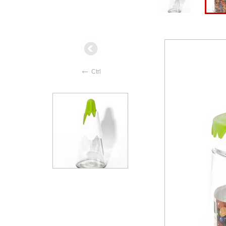
←
Ctrl