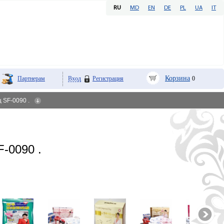
RU
MD
EN
DE
PL
UA
IT
Корзина
Партнерам
Вход
Регистрация
0
 SF-0090 .
-0090 .