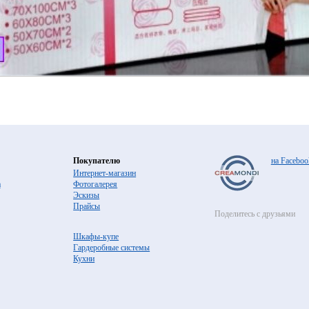
Покупателю
на Faceboo
Интернет-магазин
а
Фотогалерея
Эскизы
Прайсы
Поделитесь с друзьями
Шкафы-купе
Гардеробные системы
Кухни