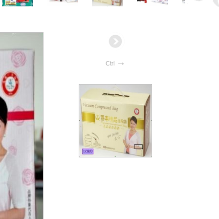
→
Ctrl