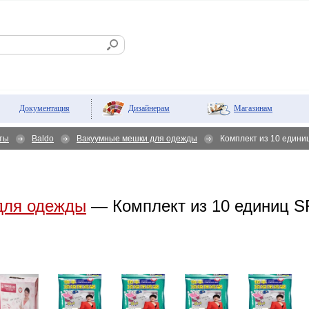
Дизайнерам
Магазинам
Документация
ты
Baldo
Вакуумные мешки для одежды
Комплект из 10 единиц
для одежды
— Комплект из 10 единиц SF