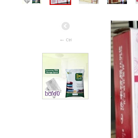
←
Ctrl