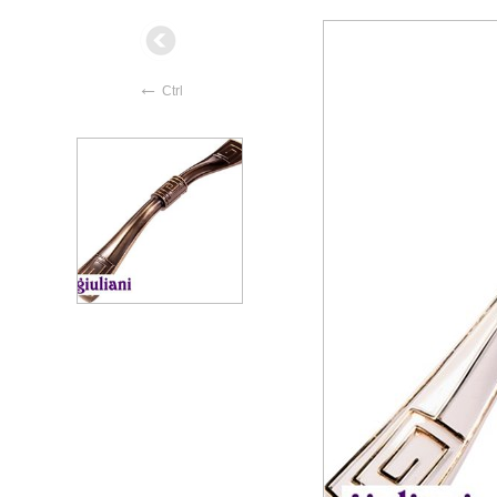
←
Ctrl