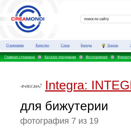
О компании
Качество
Стиль
Бренды
Эскизы
Главная страница
Каталог продукции
Фотогалерея
Фурнит
Integra:
INTEG
для бижутерии
фотография 7 из 19