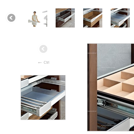
←
Ctrl