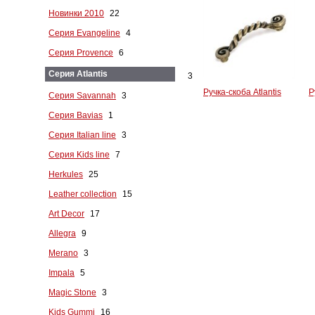
Новинки 2010
22
Серия Evangeline
4
Серия Provence
6
Серия Atlantis
3
Ручка-скоба Atlantis
Р
Серия Savannah
3
Серия Bavias
1
Серия Italian line
3
Серия Kids line
7
Herkules
25
Leather collection
15
Art Decor
17
Allegra
9
Merano
3
Impala
5
Magic Stone
3
Kids Gummi
16