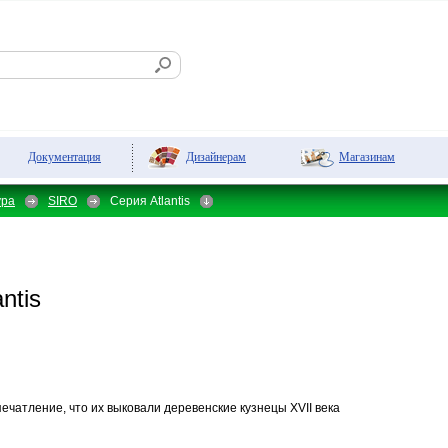
Дизайнерам
Магазинам
Документация
ура
SIRO
Серия Atlantis
ntis
печатление, что их выковали деревенские кузнецы XVII века