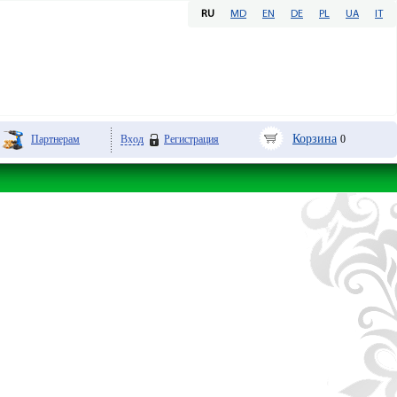
RU
MD
EN
DE
PL
UA
IT
Корзина
Партнерам
Вход
Регистрация
0