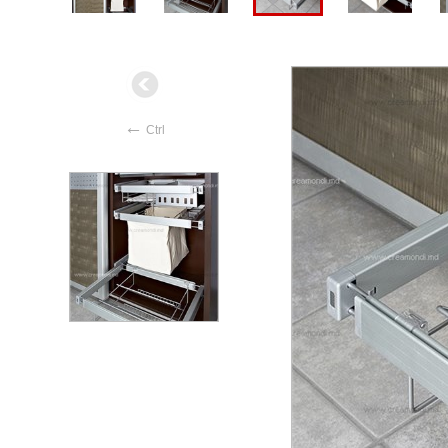
←
Ctrl