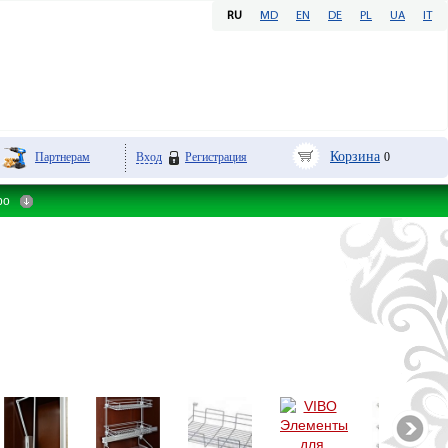
RU
MD
EN
DE
PL
UA
IT
Корзина
Партнерам
Вход
Регистрация
0
ibo