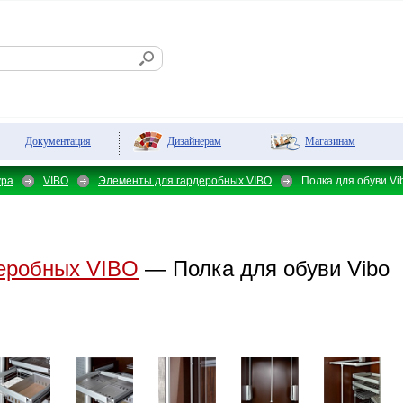
Дизайнерам
Магазинам
Документация
ура
VIBO
Элементы для гардеробных VIBO
Полка для обуви V
еробных VIBO
— Полка для обуви Vibo