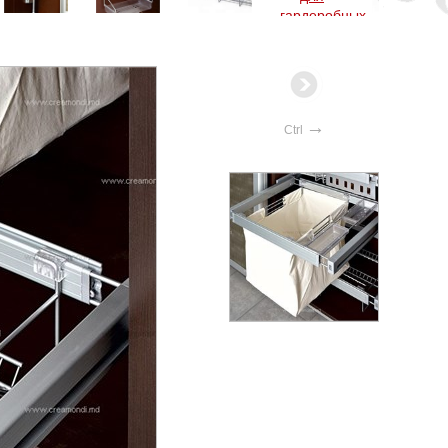
→
Ctrl