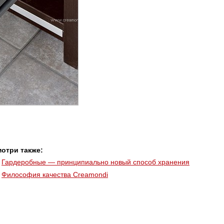
отри также:
Гардеробные — принципиально новый способ хранения
Философия качества Creamondi