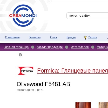
О компании
Качество
Стиль
Бренды
Эскизы
Главная страница
Каталог продукции
Фотогалерея
Матери
F5481 AB
Formica:
Глянцевые панели
Olivewood F5481 AB
фотография 3 из 4