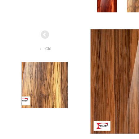
←
Ctrl