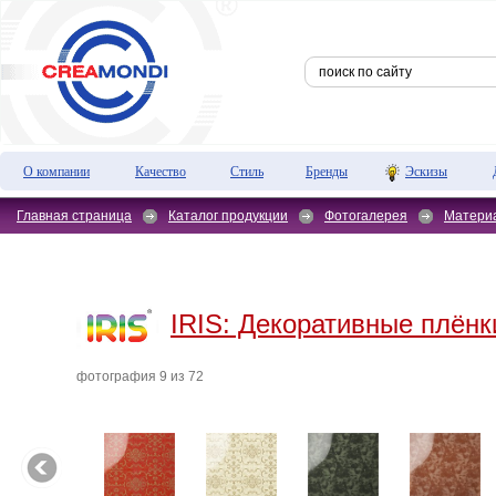
О компании
Качество
Стиль
Бренды
Эскизы
Главная страница
Каталог продукции
Фотогалерея
Матери
IRIS:
Декоративные плёнки
фотография 9 из 72