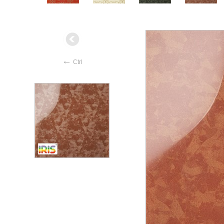
←
Ctrl