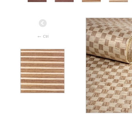
←
Ctrl