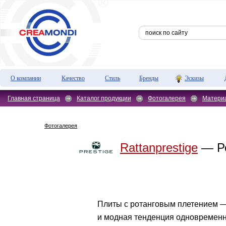
О компании
Качество
Стиль
Бренды
Эскизы
Главная страница
Каталог продукции
Фотогалерея
Матери
Фотогалерея
Rattanprestige
— Ро
Плиты с ротанговым плетением —
и модная тенденция одновременн