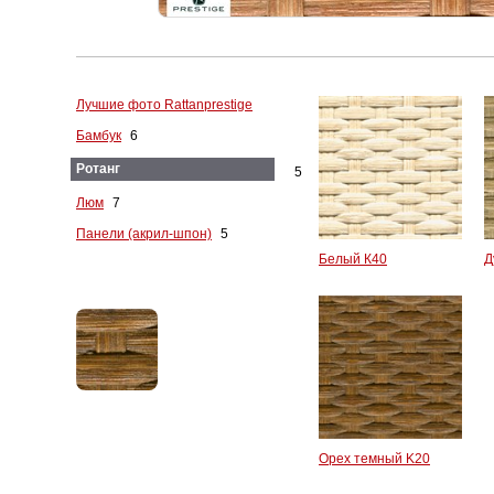
Лучшие фото Rattanprestige
Бамбук
6
Ротанг
5
Люм
7
Панели (акрил-шпон)
5
Белый К40
Д
Орех темный K20