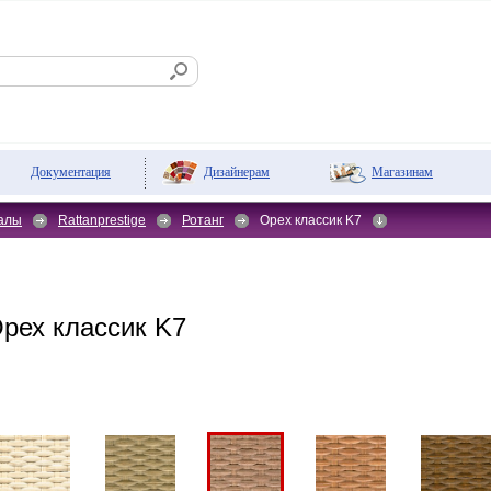
Дизайнерам
Магазинам
Документация
алы
Rattanprestige
Ротанг
Орех классик K7
ех классик K7