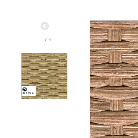
←
Ctrl