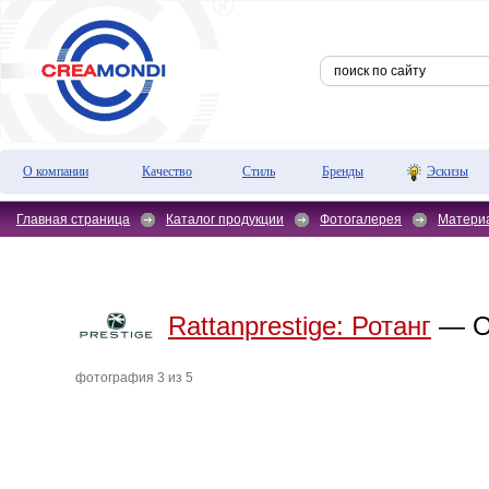
О компании
Качество
Стиль
Бренды
Эскизы
Главная страница
Каталог продукции
Фотогалерея
Матери
Rattanprestige:
Ротанг
— Ор
фотография 3 из 5