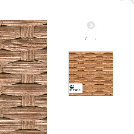
→
Ctrl