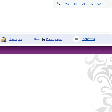
RU
MD
EN
DE
PL
UA
IT
Корзина
Партнерам
Вход
Регистрация
0