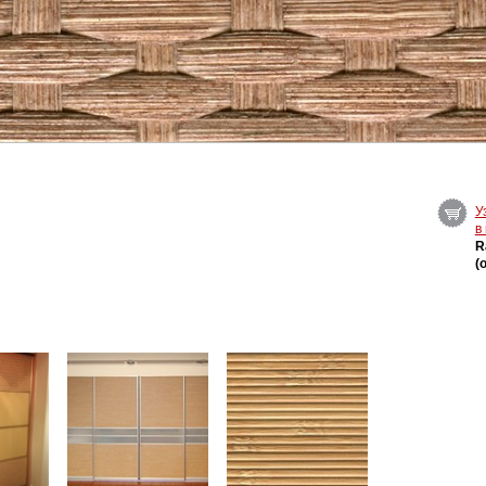
У
в
R
(