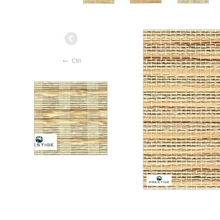
←
Ctrl