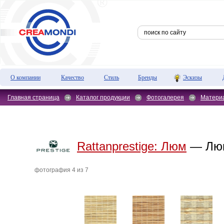
О компании
Качество
Стиль
Бренды
Эскизы
Главная страница
Каталог продукции
Фотогалерея
Матери
Rattanprestige:
Люм
— Лю
фотография 4 из 7