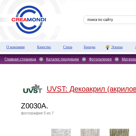
О компании
Качество
Стиль
Бренды
Эскизы
Главная страница
Каталог продукции
Фотогалерея
Матери
UVST:
Декоакрил (акрило
Z0030A.
фотография 5 из 7