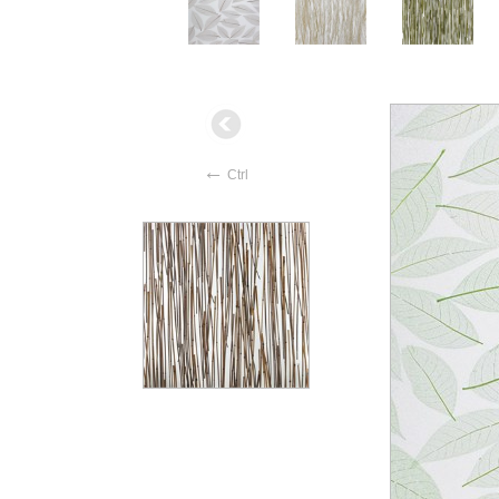
←
Ctrl