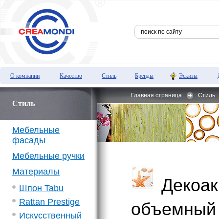
О компании
Качество
Стиль
Бренды
Эскизы
Главная страница
Стиль
Стиль
Мебельные
фасады
Мебельные ручки
Материалы
Декоак
Шпон Tabu
Rattan Prestige
объемный
Искусственный