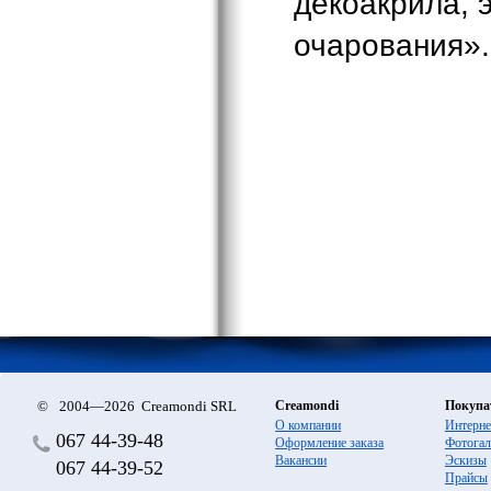
декоакрила, 
очарования».
©
2004—2026 Creamondi SRL
Creamondi
Покупа
О компании
Интерне
067
44-39-48
Оформление заказа
Фотогал
Вакансии
Эскизы
067
44-39-52
Прайсы