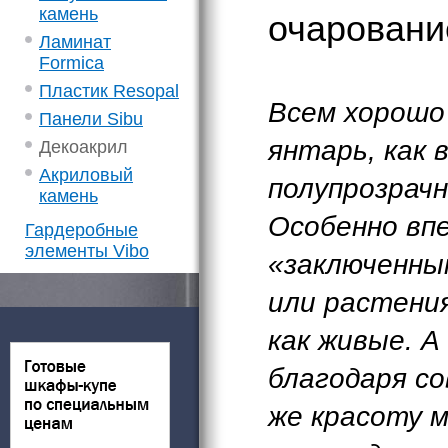
камень
очаровани
Ламинат
Formica
Пластик Resopal
Всем хорошо
Панели Sibu
янтарь, как 
Декоакрил
Акриловый
полупрозрач
камень
Особенно вп
Гардеробные
элементы Vibo
«заключенны
или растени
как живые. 
благодаря с
же красоту 