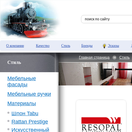
О компании
Качество
Стиль
Бренды
Эскизы
Главная страница
Стиль
Стиль
Мебельные
фасады
Мебельные ручки
Материалы
Шпон Tabu
Rattan Prestige
Искусственный