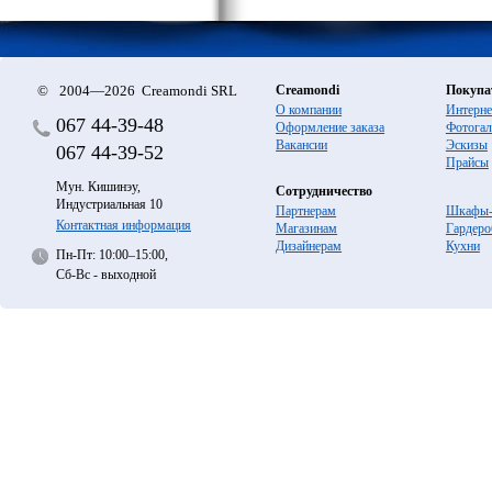
©
2004—2026 Creamondi SRL
Creamondi
Покупа
О компании
Интерне
067
44-39-48
Оформление заказа
Фотогал
Вакансии
Эскизы
067
44-39-52
Прайсы
Мун. Кишинэу,
Сотрудничество
Индустриальная 10
Партнерам
Шкафы-
Контактная информация
Магазинам
Гардеро
Дизайнерам
Кухни
Пн-Пт: 10:00–15:00,
Сб-Вс - выходной