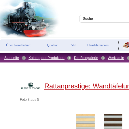
Über Gesellschaft
Qualität
Stil
Handelsmarken
Startseite
Katalog der Produktion
Die Fotogalerie
Werkstoffe
Rattanprestige:
Wandtäfelun
Foto 3 aus 5