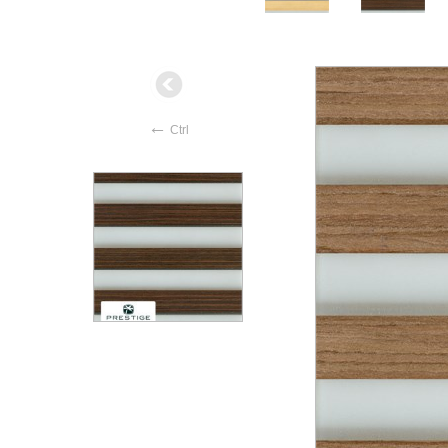
←
Ctrl