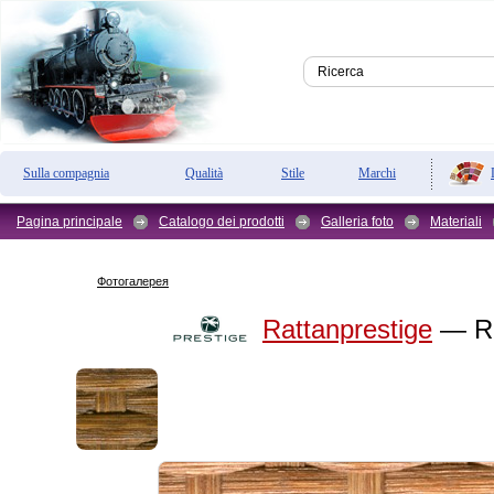
Sulla compagnia
Qualità
Stile
Marchi
Pagina principale
Catalogo dei prodotti
Galleria foto
Materiali
Фотогалерея
Rattanprestige
— Ra