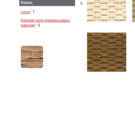
Rattan
5
Loom
7
Pannelli (acril-impallacciatura
naturale)
5