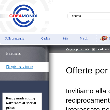
Sulla compagnia
Qualità
Stile
Marchi
Pagina principale
Partners
Partners
Registrazione
Offerte per 
Invitiamo alla
Ready made sliding
reciprocament
wardrobes at special
prices
interessate nel