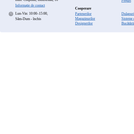
Preţuri
Informaţie de contact
Cooperare
Lun-Vin: 10:00–15:00,
Partenerilor
Dulapuri 
Magazinurilor
Sisteme 
Sâm-Dum - închis
Designerilor
Bucătării