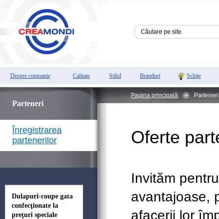
Despre companie
Calitate
Stilul
Branduri
Schiţe
Pagina principală
Partener
Parteneri
Înregistrarea
Oferte part
partenerilor
Invităm pentru
avantajoase, 
Dulapuri-coupe gata
confecţionate la
afacerii lor î
preţuri speciale