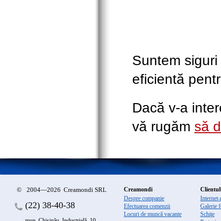
Suntem siguri 
eficientă pent
Dacă v-a inte
vă rugăm
să d
©
2004—2026 Creamondi SRL
Creamondi
Clientul
Despre companie
Internet
(22)
38-40-38
Efectuarea comenzii
Galerie f
Locuri de muncă vacante
Schiţe
mun. Chişinău, Industrială, 10