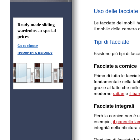
Uso delle facciate
Le facciate dei mobili 
Ready made sliding
il mobile della camera d
wardrobes at special
prices
Tipi di facciate
Go to choose
Esistono più tipi di facc
Facciate a cornice
Prima di tutto le facci
fondamentale nella fabb
grazie al fatto che nelle
moderno
rattan
e
il ba
Facciate integrali
Però la cornice non è u
esempio,
il pannello l
integrità nella rifinitura
Ogni tipo di facciata ha 