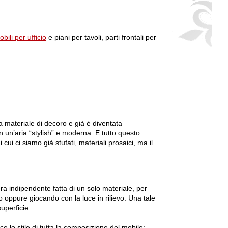
bili per ufficio
e piani per tavoli, parti frontali per
a materiale di decoro e già è diventata
 un’aria “stylish” e moderna. E tutto questo
 cui ci siamo già stufati, materiali prosaici, ma il
ra indipendente fatta di un solo materiale, per
o oppure giocando con la luce in rilievo. Una tale
superficie.
sce lo stile di tutta la composizione del mobile: