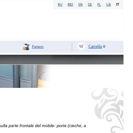
RU
MD
EN
DE
PL
UA
IT
Carrello
Partners
0
sulla parte frontale del mobile: porte (cieche, a