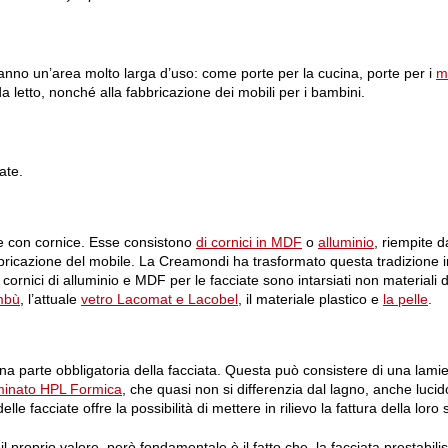
hanno un’area molto larga d’uso: come porte per la cucina, porte per i
mo
a letto, nonché alla fabbricazione dei mobili per i bambini.
iate.
ate con cornice. Esse consistono
di cornici in MDF
o
alluminio
, riempite d
ricazione del mobile. La Creamondi ha trasformato questa tradizione in
 cornici di alluminio e MDF per le facciate sono intarsiati non materiali di
mbù
, l’attuale
vetro Lacomat e Lacobel
, il materiale plastico e
la pelle
.
na parte obbligatoria della facciata. Questa può consistere di una lamie
aminato HPL Formicа
, che quasi non si differenzia dal lagno, anche lucid
 delle facciate offre la possibilità di mettere in rilievo la fattura della loro 
il proprio valore, però fondamentale è il fatto che, la facciata prestabili