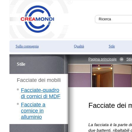
Sulla compagnia
Qualità
Stile
Pagina principale
Sti
Stile
Facciate dei mobili
Facciate-quadro
di cornici di MDF
Facciate dei m
Facciate a
cornice in
alluminio
La facciata è la parte d
due battenti, ribaltabili 