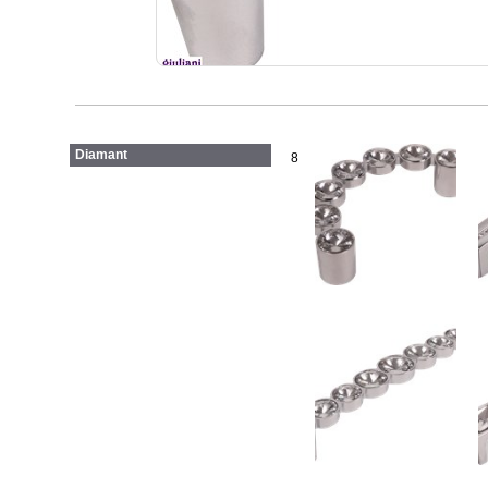
Diamant
8