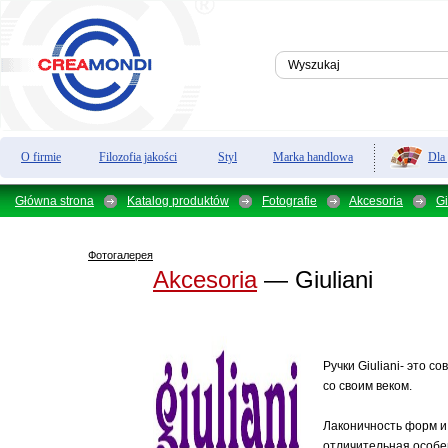
Dla
O firmie
Filozofia jakości
Styl
Marka handlowa
Główna strona
Katalog produktów
Fotografie
Akcesoria
Gi
Фотогалерея
Akcesoria
— Giuliani
Ручки Giuliani- это с
со своим веком.
Лаконичность форм и
отличительная особе