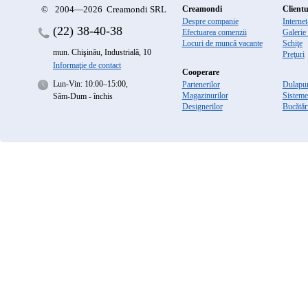
©
2004—2026 Creamondi SRL
Creamondi
Clientu
Despre companie
Interne
(22)
38-40-38
Efectuarea comenzii
Galerie
Locuri de muncă vacante
Schiţe
mun. Chişinău, Industrială, 10
Preţuri
Informaţie de contact
Cooperare
Lun-Vin: 10:00–15:00,
Partenerilor
Dulapur
Magazinurilor
Sisteme
Sâm-Dum - închis
Designerilor
Bucătăr