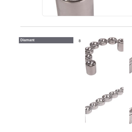
Diamant
8