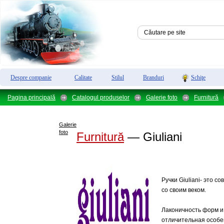
Despre companie
Calitate
Stilul
Branduri
Schiţe
Pagina principală
Catalogul produselor
Galerie foto
Furnitură
Galerie
foto
Furnitură
— Giuliani
Ручки Giuliani- это с
со своим веком.
Лаконичность форм и
отличительная особе