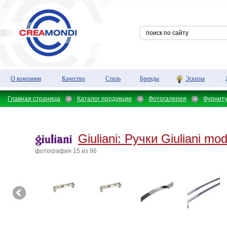
О компании
Качество
Стиль
Бренды
Эскизы
Главная страница
Каталог продукции
Фотогалерея
Фурнит
Giuliani:
Ручки Giuliani mo
фотография 15 из 96