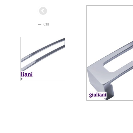
←
Ctrl