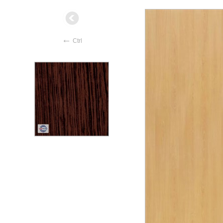
←
Ctrl