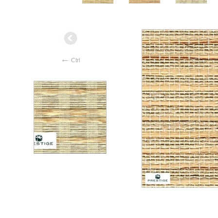
←
Ctrl