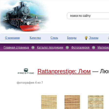
О компании
Качество
Стиль
Бренды
Эскизы
Главная страница
Каталог продукции
Фотогалерея
Матери
Rattanprestige:
Люм
— Лю
фотография 4 из 7