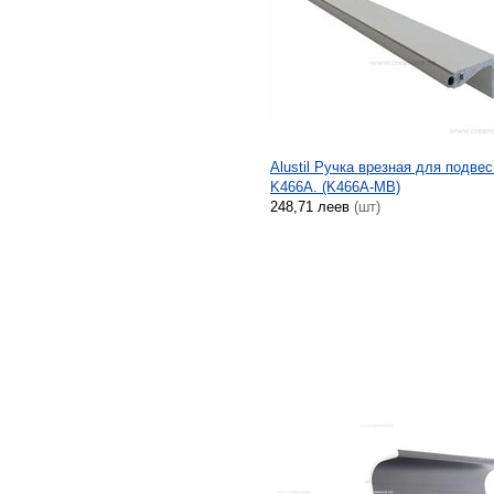
Alustil Ручка врезная для подв
K466A. (K466A-MB)
248,71 леев
(шт)