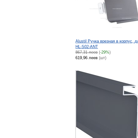
Alustil Ручка врезная в корпус, 
HL-S02-ANT
867,31 леев
(
-29%
)
619,96 леев
(шт)