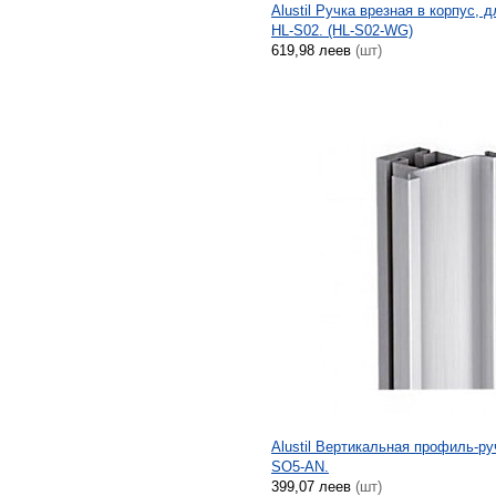
Alustil Ручка врезная в корпус, 
HL-S02. (HL-S02-WG)
619,98 леев
(шт)
Alustil Вертикальная профиль-ру
SO5-AN.
399,07 леев
(шт)