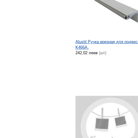
Alustil Ручка врезная для подв
K466A.
242,02 леев
(шт)