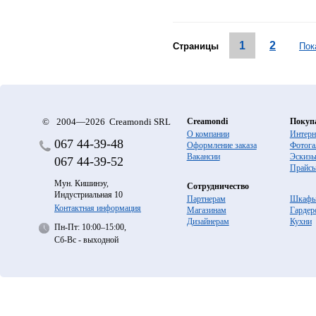
1
2
Страницы
Пок
©
2004—2026 Creamondi SRL
Creamondi
Покуп
О компании
Интерн
067
44-39-48
Оформление заказа
Фотога
Вакансии
Эскиз
067
44-39-52
Прайс
Мун. Кишинэу,
Сотрудничество
Индустриальная 10
Партнерам
Шкафы
Контактная информация
Магазинам
Гардер
Дизайнерам
Кухни
Пн-Пт: 10:00–15:00,
Сб-Вс - выходной