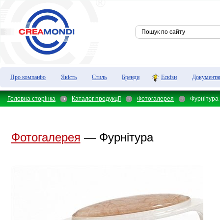
Про компанію
Якість
Стиль
Бренди
Ескізи
Документа
Головна сторінка
Каталог продукції
Фотогалерея
Фурнітура
Фотогалерея
— Фурнітура