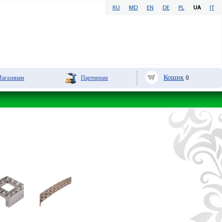
RU
MD
EN
DE
PL
UA
IT
Кошик
aгазинам
Партнерам
0