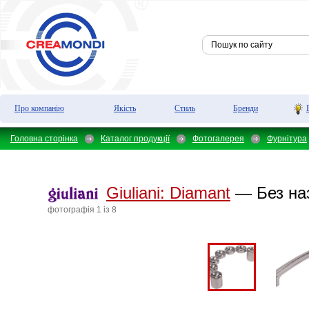
Про компанію
Якість
Стиль
Бренди
Головна сторінка
Каталог продукції
Фотогалерея
Фурнітура
Giuliani:
Diamant
— Без на
фотографiя 1 iз 8