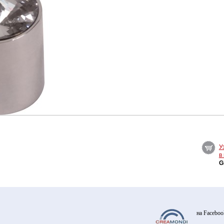
У
в
G
на Faceboo