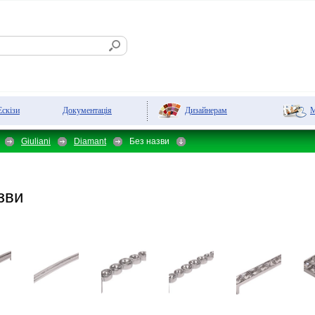
Дизайнерам
М
Ескізи
Документація
Giuliani
Diamant
Без назви
зви