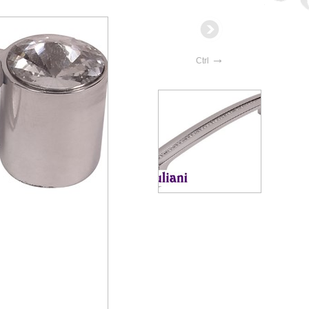
→
Ctrl