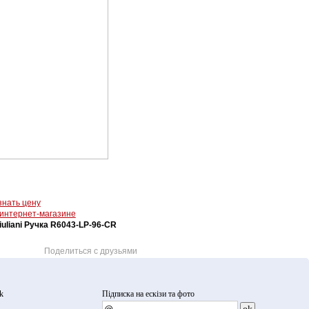
знать цену
 интернет-магазине
iuliani Ручка R6043-LP-96-CR
Поделиться с друзьями
k
Підписка на ескізи та фото