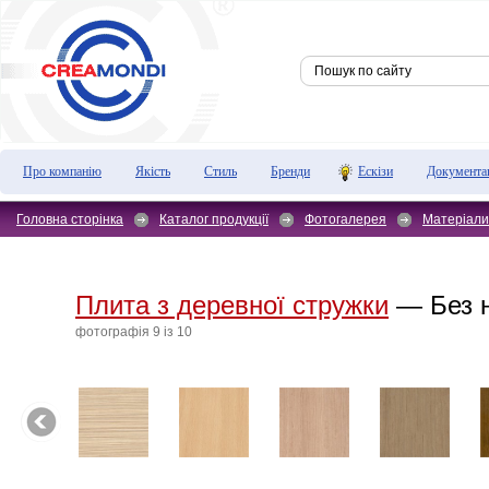
Про компанію
Якість
Стиль
Бренди
Ескізи
Документа
Головна сторінка
Каталог продукції
Фотогалерея
Матеріали
Плита з деревної стружки
— Без 
фотографiя 9 iз 10