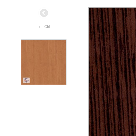
←
Ctrl