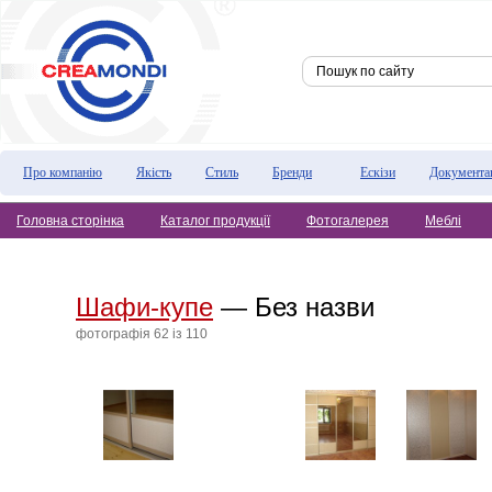
Про компанію
Якість
Стиль
Бренди
Ескізи
Документа
Головна сторінка
Каталог продукції
Фотогалерея
Меблі
Шафи-купе
— Без назви
фотографiя 62 iз 110