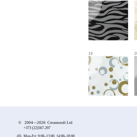
19
2
©
2004—2026 Creamondi Ltd
+373 (22)
567-297
Mon-Fri: 9:00–13:00, 14:00–18:00