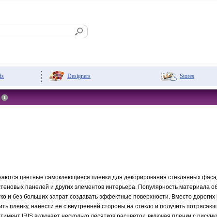
Designers
Stores
ds
ускаются цветные самоклеющиеся пленки для декорирования стеклянных фаса
стеновых панелей и других элементов интерьера. Популярность материала об
гко и без больших затрат создавать эффектные поверхности. Вместо дорогих
ть пленку, нанести ее с внутренней стороны на стекло и получить потрясаю
ртимент IRIS включает несколько десятков расцветок, включая пленки с рисун