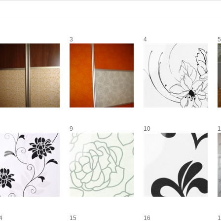
3
4
5
9
10
1
4
15
16
1