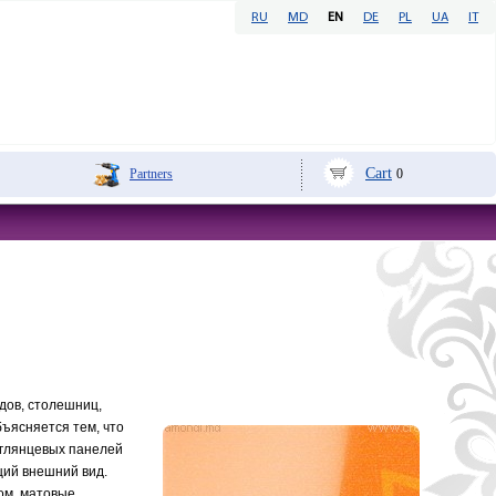
RU
MD
EN
DE
PL
UA
IT
Cart
Partners
0
дов, столешниц,
ъясняется тем, что
 глянцевых панелей
щий внешний вид.
ком, матовые