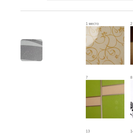
1 место
2
7
8
13
1