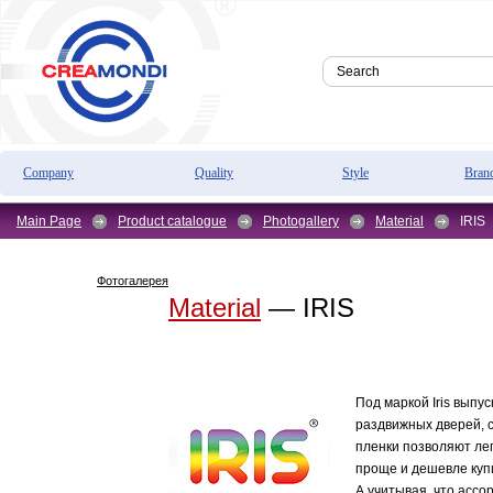
Company
Quality
Style
Bran
Main Page
Product catalogue
Photogallery
Material
IRIS
Фотогалерея
Material
— IRIS
Под маркой Iris вып
раздвижных дверей, 
пленки позволяют ле
проще и дешевле купи
А учитывая, что ассо