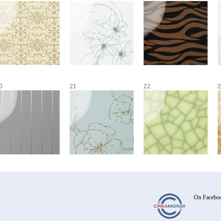
0
21
22
2
On Facebo