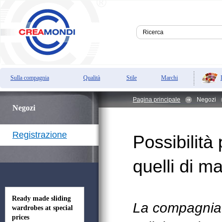
Sulla compagnia
Qualità
Stile
Marchi
Pagina principale
Negozi
Negozi
Registrazione
Possibilità 
quelli di m
Ready made sliding
La compagnia
wardrobes at special
prices